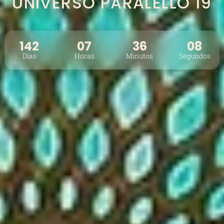
UNIVERSO PARALELLO 19
142
07
36
05
Dias
Horas
Minutos
Segundos